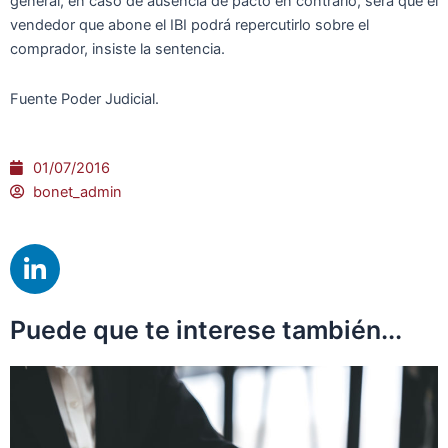
general, en caso de ausencia de pacto en contrario, será que el
vendedor que abone el IBI podrá repercutirlo sobre el
comprador, insiste la sentencia.
Fuente Poder Judicial.
01/07/2016
bonet_admin
L
i
n
Puede que te interese también...
k
e
d
i
n