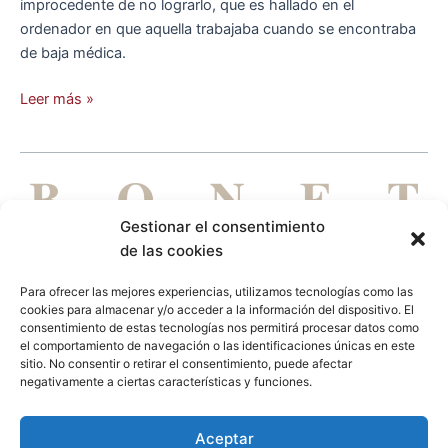
improcedente de no lograrlo, que es hallado en el
abogado,
ordenador en que aquella trabajaba cuando se encontraba
al
de baja médica.
formar
parte
Leer más »
de
la
intimidad
personal
Gestionar el consentimiento
de las cookies
Para ofrecer las mejores experiencias, utilizamos tecnologías como las
cookies para almacenar y/o acceder a la información del dispositivo. El
DE PERSONAS PARA PERSONAS
consentimiento de estas tecnologías nos permitirá procesar datos como
el comportamiento de navegación o las identificaciones únicas en este
Aviso legal
Política de privacidad
Política de cookies
sitio. No consentir o retirar el consentimiento, puede afectar
negativamente a ciertas características y funciones.
L
Aceptar