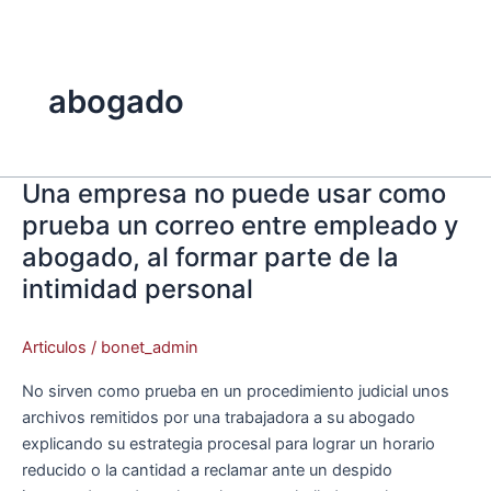
Ir
Main
al
Menu
contenido
abogado
Una empresa no puede usar como
Una
empresa
prueba un correo entre empleado y
no
abogado, al formar parte de la
puede
intimidad personal
usar
como
prueba
Articulos
/
bonet_admin
un
No sirven como prueba en un procedimiento judicial unos
correo
archivos remitidos por una trabajadora a su abogado
entre
explicando su estrategia procesal para lograr un horario
empleado
reducido o la cantidad a reclamar ante un despido
y