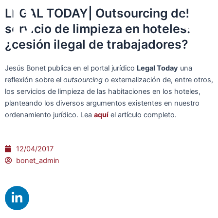
Ir
Main
LEGAL TODAY| Outsourcing del
al
servicio de limpieza en hoteles:
Menu
contenido
¿cesión ilegal de trabajadores?
Jesús Bonet publica en el portal jurídico
Legal Today
una
reflexión sobre el
outsourcing
o externalización de, entre otros,
los servicios de limpieza de las habitaciones en los hoteles,
planteando los diversos argumentos existentes en nuestro
ordenamiento jurídico. Lea
aquí
el artículo completo.
12/04/2017
bonet_admin
L
i
n