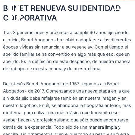
Ir
Main
BONET RENUEVA SU IDENTIDAD
al
CORPORATIVA
Menu
contenido
Tras 3 generaciones y próximos a cumplir 60 años ejerciendo
el oficio, Bonet Abogados ha sabido adaptarse a las diferentes
épocas vividas sin renunciar a su «esencia». Con el tiempo el
apellido familiar se ha convertido en algo más que eso, que un
apellido. Es la definición de este despacho, de nuestra manera
de trabajar, de nuestra marca y de nuestra firma.
Del «Jesús Bonet-Abogado» de 1957 llegamos al «Bonet
Abogados» de 2017. Comenzamos una nueva etapa en la que
sin duda ello debe reflejarse también en nuestra imagen y en
nuestro logotipo. En él, se abandona la tipografía anterior, más
moderna, para utilizar una más clásica que transmita ese
«saber hacer» y profesionalismo que sólo puede encontrarse
detrás de la experiencia. Todo ello de una manera limpia y
sencilla, sin ornamentos, y en el que todo su peso y su fuerza