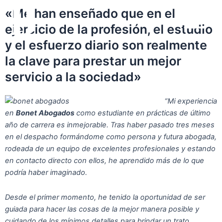
Ir
Main
«Me han enseñado que en el
al
ejercicio de la profesión, el estudio
Menu
contenido
y el esfuerzo diario son realmente
la clave para prestar un mejor
servicio a la sociedad»
“Mi experiencia
en
Bonet Abogados
como estudiante en prácticas de último
año de carrera es inmejorable. Tras haber pasado tres meses
en el despacho formándome como persona y futura abogada,
rodeada de un equipo de excelentes profesionales y estando
en contacto directo con ellos, he aprendido más de lo que
podría haber imaginado.
Desde el primer momento, he tenido la oportunidad de ser
guiada para hacer las cosas de la mejor manera posible y
cuidando de los mínimos detalles para brindar un trato