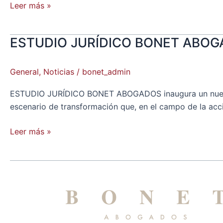
herramienta
Leer más »
imprescindible
en
ESTUDIO JURÍDICO BONET ABOGAD
ESTUDIO
toda
JURÍDICO
empresa
BONET
General
,
Noticias
/
bonet_admin
ABOGADOS
pone
ESTUDIO JURÍDICO BONET ABOGADOS inaugura un nuevo dep
en
escenario de transformación que, en el campo de la acció
marcha
el
Leer más »
departamento
de
Nuevas
Tecnologías