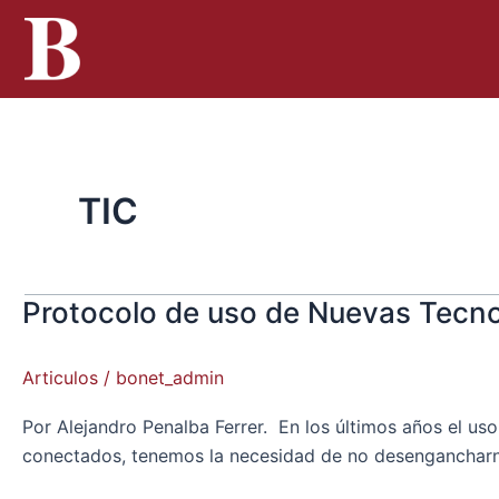
Ir
al
contenido
TIC
Protocolo de uso de Nuevas Tecno
Protocolo
de
uso
Articulos
/
bonet_admin
de
Nuevas
Por Alejandro Penalba Ferrer. En los últimos años el us
Tecnologías:
conectados, tenemos la necesidad de no desengancharno
una