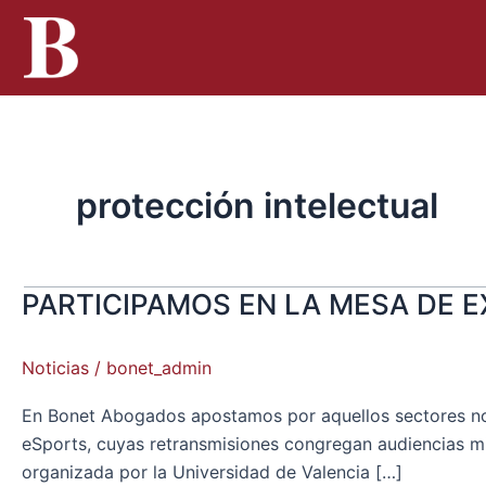
Ir
al
contenido
protección intelectual
PARTICIPAMOS EN LA MESA DE E
PARTICIPAMOS
EN
LA
Noticias
/
bonet_admin
MESA
DE
En Bonet Abogados apostamos por aquellos sectores nov
EXPERTOS
eSports, cuyas retransmisiones congregan audiencias mi
SOBRE
organizada por la Universidad de Valencia […]