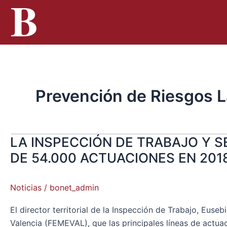
Ir
al
contenido
Prevención de Riesgos L
LA INSPECCIÓN DE TRABAJO Y 
LA
INSPECCIÓN
DE 54.000 ACTUACIONES EN 201
DE
TRABAJO
Noticias
/
bonet_admin
Y
SEGURIDAD
El director territorial de la Inspección de Trabajo, Eus
SOCIAL
Valencia (FEMEVAL), que las principales líneas de actua