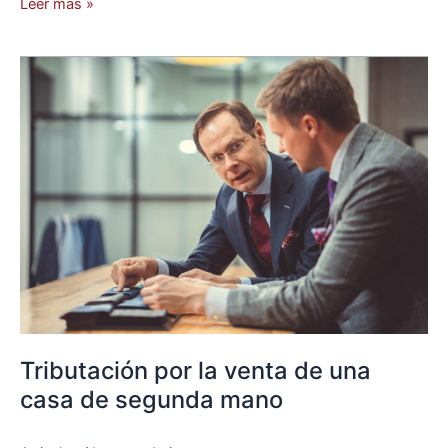
Leer más »
Tributación
por
la
venta
de
una
casa
de
segunda
mano
Tributación por la venta de una
casa de segunda mano