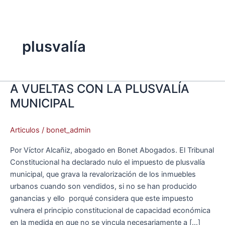
Ir
Main
al
Menu
contenido
plusvalía
A VUELTAS CON LA PLUSVALÍA
A
VUELTAS
MUNICIPAL
CON
LA
Articulos
/
bonet_admin
PLUSVALÍA
MUNICIPAL
Por Víctor Alcañiz, abogado en Bonet Abogados. El Tribunal
Constitucional ha declarado nulo el impuesto de plusvalía
municipal, que grava la revalorización de los inmuebles
urbanos cuando son vendidos, si no se han producido
ganancias y ello porqué considera que este impuesto
vulnera el principio constitucional de capacidad económica
en la medida en que no se vincula necesariamente a […]