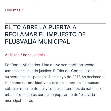
Leer más »
EL TC ABRE LA PUERTA A
EL
TC
RECLAMAR EL IMPUESTO DE
ABRE
PLUSVALÍA MUNICIPAL
LA
PUERTA
Articulos
/
bonet_admin
A
RECLAMAR
Por Bonet Abogados. Una nueva sentencia ha hecho
EL
tambalear el mundo jurídico. El Tribunal Constitucional, en
IMPUESTO
su sentencia del pasado 11 de mayo de 2017, ha declarado
DE
la inconstitucionalidad y nulidad del cobro del “impuesto
PLUSVALÍA
sobre el incremento del valor de los terrenos de naturaleza
MUNICIPAL
urbana” o como es conocido popularmente “plusvalía
municipal” en las