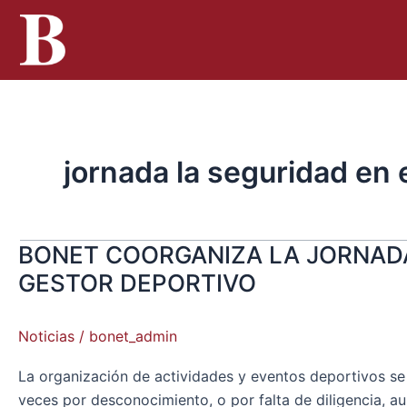
Ir
al
contenido
jornada la seguridad en 
BONET COORGANIZA LA JORNADA
BONET
COORGANIZA
GESTOR DEPORTIVO
LA
JORNADA
Noticias
/
bonet_admin
LA
SEGURIDAD
La organización de actividades y eventos deportivos se
EN
veces por desconocimiento, o por falta de diligencia, a