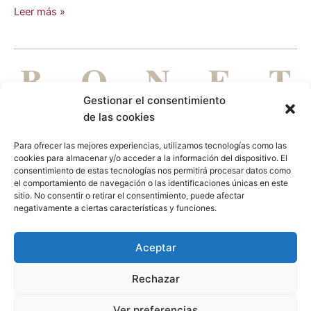
Leer más »
Gestionar el consentimiento
de las cookies
Para ofrecer las mejores experiencias, utilizamos tecnologías como las
cookies para almacenar y/o acceder a la información del dispositivo. El
DE PERSONAS PARA PERSONAS
consentimiento de estas tecnologías nos permitirá procesar datos como
el comportamiento de navegación o las identificaciones únicas en este
Aviso legal
Política de privacidad
Política de cookies
sitio. No consentir o retirar el consentimiento, puede afectar
negativamente a ciertas características y funciones.
L
Aceptar
i
Rechazar
n
k
Ver preferencias