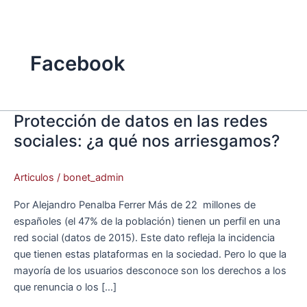
Ir
Main
al
Menu
contenido
Facebook
Protección de datos en las redes
Protección
de
sociales: ¿a qué nos arriesgamos?
datos
en
Articulos
/
bonet_admin
las
redes
Por Alejandro Penalba Ferrer Más de 22 millones de
sociales:
españoles (el 47% de la población) tienen un perfil en una
¿a
red social (datos de 2015). Este dato refleja la incidencia
qué
que tienen estas plataformas en la sociedad. Pero lo que la
nos
mayoría de los usuarios desconoce son los derechos a los
arriesgamos?
que renuncia o los […]