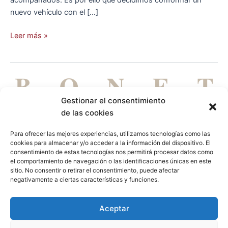
acompañados. Es por ello que decidimos conformar un
nuevo vehículo con el […]
Leer más »
Gestionar el consentimiento
de las cookies
Para ofrecer las mejores experiencias, utilizamos tecnologías como las
cookies para almacenar y/o acceder a la información del dispositivo. El
DE PERSONAS PARA PERSONAS
consentimiento de estas tecnologías nos permitirá procesar datos como
el comportamiento de navegación o las identificaciones únicas en este
Aviso legal
Política de privacidad
Política de cookies
sitio. No consentir o retirar el consentimiento, puede afectar
negativamente a ciertas características y funciones.
L
Aceptar
i