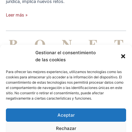
jurídica, implica nuevos retos.
Leer más »
Gestionar el consentimiento
de las cookies
Para ofrecer las mejores experiencias, utilizamos tecnologías como las
cookies para almacenar y/o acceder a la información del dispositivo. El
DE PERSONAS PARA PERSONAS
consentimiento de estas tecnologías nos permitirá procesar datos como
el comportamiento de navegación o las identificaciones únicas en este
Aviso legal
Política de privacidad
Política de cookies
sitio. No consentir o retirar el consentimiento, puede afectar
negativamente a ciertas características y funciones.
L
Aceptar
i
Rechazar
n