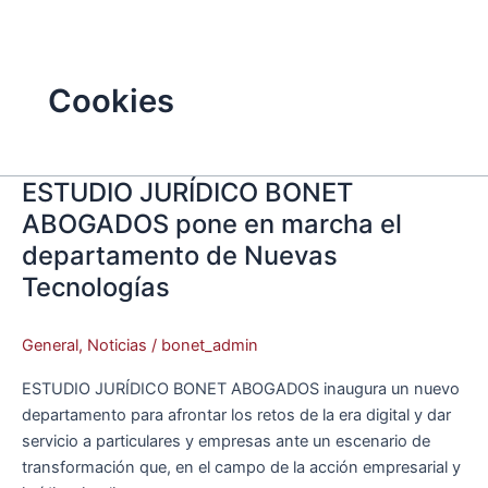
Ir
Main
al
Menu
contenido
Cookies
ESTUDIO JURÍDICO BONET
ESTUDIO
JURÍDICO
ABOGADOS pone en marcha el
BONET
departamento de Nuevas
ABOGADOS
Tecnologías
pone
en
marcha
General
,
Noticias
/
bonet_admin
el
ESTUDIO JURÍDICO BONET ABOGADOS inaugura un nuevo
departamento
departamento para afrontar los retos de la era digital y dar
de
servicio a particulares y empresas ante un escenario de
Nuevas
transformación que, en el campo de la acción empresarial y
Tecnologías